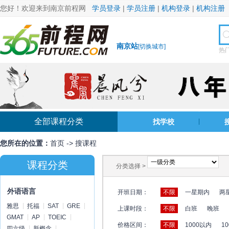
您好！欢迎来到南京前程网
学员登录
|
学员注册
|
机构登录
|
机构注册
南京站
[
切换城市
]
热
全部课程分类
找学校
您所在的位置：
首页
->
搜课程
课程分类
分类选择 >
外语语言
开班日期：
不限
一星期内
两
雅思
托福
SAT
GRE
上课时段：
不限
白班
晚班
GMAT
AP
TOEIC
价格区间：
不限
1000以内
10
四六级
新概念