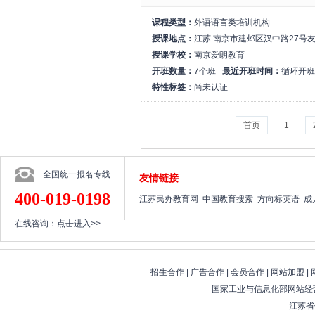
课程类型：
外语语言类培训机构
授课地点：
江苏 南京市建邺区汉中路27号友
授课学校：
南京爱朗教育
开班数量：
7个班
最近开班时间：
循环开班
特性标签：
尚未认证
首页
1
全国统一报名专线
友情链接
400-019-0198
江苏民办教育网
中国教育搜索
方向标英语
成
在线咨询：
点击进入>>
招生合作
|
广告合作
|
会员合作
|
网站加盟
|
国家工业与信息化部网站经营
江苏省