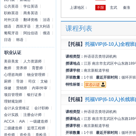
公共英语
学位英语
上课地区：
不限
玄武
秦淮
职称英语
商务英语
对外汉语
翻译资格
法语
德语
西班牙语
意大利语
课程列表
葡萄牙语
阿拉伯语
俄语
日语
韩语
【托福】
托福VIP(6-10人)全程班(
职业认证
课程类型：
外语语言类培训机构
美容美发
人力资源师
授课地点：
江苏 南京市玄武区中山东路18
教师
营养师
育婴师
授课学校：
南京新航道学校
心理咨询师
物业管理师
开班数量：
1个班
最近开班时间：
循环开班
厨师
导游
司仪
文秘
特性标签：
保健
营销师
内审/外审
项目管理师
银行证券
【托福】
托福VIP(6-10人)长线班(
理财规划师
会计从业资格证
会计职称
课程类型：
外语语言类培训机构
会计实践
注册会计师
授课地点：
江苏 南京市玄武区中山东路18
ACCA
AIA
一级建造师
授课学校：
南京新航道学校
二级建造师
监理工程师
开班数量：
1个班
最近开班时间：
循环开班
造价师
造价员
质检员