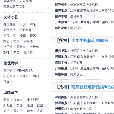
等级考试
办公应用
课程类型：
外语语言类培训机构
电脑组装与维修
授课地点：
江苏 南京市秦淮区中山南路49号
授课学校：
星马教育
文体才艺
开班数量：
1个班
最近开班时间：
循环开班
健美健身
瑜珈
声乐
特性标签：
尚未认证
美术书法
摄影摄像
播音主持
插花
茶艺
【托福】
大学生托福定制90分
陶艺
蜡染
跆拳道
空手道
截拳道
太极拳
课程类型：
外语语言类培训机构
散打
拳击
拉丁舞
授课地点：
江苏 南京市秦淮区中山南路49号
授课学校：
星马教育
管理商学
开班数量：
1个班
最近开班时间：
循环开班
在职研
MBA/EMBA
特性标签：
尚未认证
职前培训
研修班
团训
拓展
【托福】
南京新航道新托福90分
出国留学
课程类型：
外语语言类培训机构
美国
加拿大
澳大利亚
授课地点：
江苏 南京市玄武区中山东路18
新西兰
英国
法国
德国
授课学校：
南京新航道学校
荷兰
爱尔兰
瑞士
丹麦