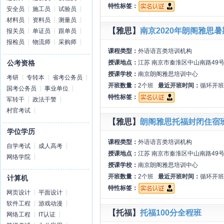
特性标签：
安全员
施工员
试验员
材料员
资料员
测量员
【雅思】
南京2020年朗阁雅思
报关员
单证员
跟单员
报检员
物流师
采购师
课程类型：
外语语言类培训机构
授课地点：
江苏 南京市秦淮区中山南路49
公考资格
授课学校：
南京朗阁雅思培训中心
考研
专转本
省考公务员
开班数量：
2个班
最近开班时间：
循环开班
国考公务员
事业单位
特性标签：
军转干
政法干警
村官考试
【雅思】
朗阁雅思托福封闭住宿
学位学历
课程类型：
外语语言类培训机构
自学考试
成人高考
授课地点：
江苏 南京市秦淮区中山南路49
网络学院
授课学校：
南京朗阁雅思培训中心
开班数量：
2个班
最近开班时间：
循环开班
计算机
特性标签：
网页设计
平面设计
软件工程
游戏动漫
【托福】
托福100分全程班
网络工程
IT认证