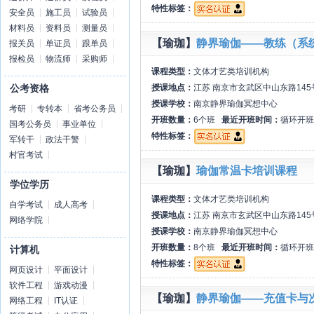
特性标签：
安全员
施工员
试验员
材料员
资料员
测量员
【瑜珈】
静界瑜伽——教练（系
报关员
单证员
跟单员
报检员
物流师
采购师
课程类型：
文体才艺类培训机构
授课地点：
江苏 南京市玄武区中山东路145
公考资格
授课学校：
南京静界瑜伽冥想中心
考研
专转本
省考公务员
开班数量：
6个班
最近开班时间：
循环开班
国考公务员
事业单位
特性标签：
军转干
政法干警
村官考试
【瑜珈】
瑜伽常温卡培训课程
学位学历
课程类型：
文体才艺类培训机构
自学考试
成人高考
授课地点：
江苏 南京市玄武区中山东路145
网络学院
授课学校：
南京静界瑜伽冥想中心
开班数量：
8个班
最近开班时间：
循环开班
计算机
特性标签：
网页设计
平面设计
软件工程
游戏动漫
【瑜珈】
静界瑜伽——充值卡与
网络工程
IT认证