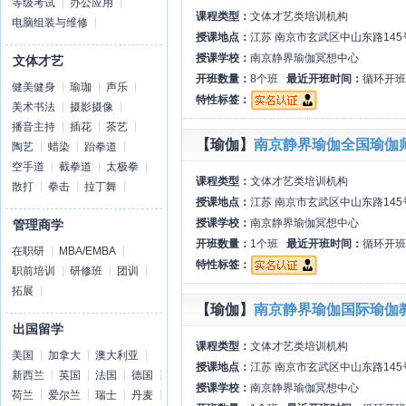
等级考试
办公应用
课程类型：
文体才艺类培训机构
电脑组装与维修
授课地点：
江苏 南京市玄武区中山东路145
授课学校：
南京静界瑜伽冥想中心
文体才艺
开班数量：
8个班
最近开班时间：
循环开班
健美健身
瑜珈
声乐
特性标签：
美术书法
摄影摄像
播音主持
插花
茶艺
【瑜伽】
南京静界瑜伽全国瑜伽
陶艺
蜡染
跆拳道
空手道
截拳道
太极拳
课程类型：
文体才艺类培训机构
散打
拳击
拉丁舞
授课地点：
江苏 南京市玄武区中山东路145
授课学校：
南京静界瑜伽冥想中心
管理商学
开班数量：
1个班
最近开班时间：
循环开班
在职研
MBA/EMBA
特性标签：
职前培训
研修班
团训
拓展
【瑜伽】
南京静界瑜伽国际瑜伽
出国留学
课程类型：
文体才艺类培训机构
美国
加拿大
澳大利亚
授课地点：
江苏 南京市玄武区中山东路145
新西兰
英国
法国
德国
授课学校：
南京静界瑜伽冥想中心
荷兰
爱尔兰
瑞士
丹麦