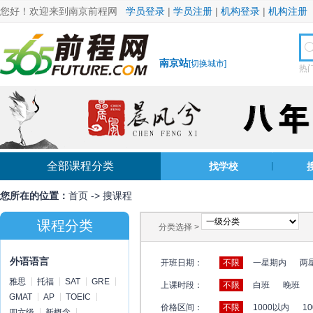
您好！欢迎来到南京前程网
学员登录
|
学员注册
|
机构登录
|
机构注册
南京站
[
切换城市
]
热
全部课程分类
找学校
您所在的位置：
首页
->
搜课程
课程分类
分类选择 >
外语语言
开班日期：
不限
一星期内
两
雅思
托福
SAT
GRE
上课时段：
不限
白班
晚班
GMAT
AP
TOEIC
价格区间：
不限
1000以内
10
四六级
新概念