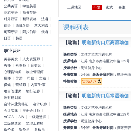
公共英语
学位英语
上课地区：
不限
玄武
秦淮
职称英语
商务英语
对外汉语
翻译资格
法语
德语
西班牙语
意大利语
课程列表
葡萄牙语
阿拉伯语
俄语
日语
韩语
【瑜珈】
明道新街口店高温瑜伽
职业认证
课程类型：
文体才艺类培训机构
美容美发
人力资源师
授课地点：
江苏 南京市秦淮区汉中路129号
教师
营养师
育婴师
授课学校：
明道健身中心
心理咨询师
物业管理师
开班数量：
5个班
最近开班时间：
循环开班
厨师
导游
司仪
文秘
特性标签：
保健
营销师
内审/外审
项目管理师
银行证券
【瑜珈】
明道新街口店常温瑜伽
理财规划师
会计从业资格证
会计职称
课程类型：
文体才艺类培训机构
会计实践
注册会计师
授课地点：
江苏 南京市秦淮区汉中路129号
ACCA
AIA
一级建造师
授课学校：
明道健身中心
二级建造师
监理工程师
开班数量：
5个班
最近开班时间：
循环开班
造价师
造价员
质检员