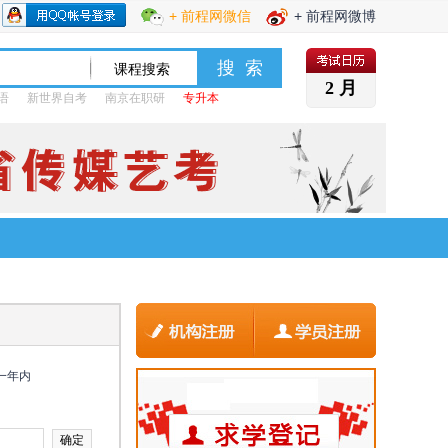
+ 前程网微信
+ 前程网微博
2 月
语
新世界自考
南京在职研
专升本
一年内