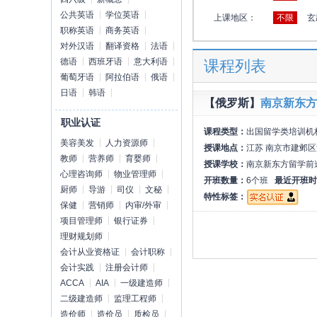
公共英语
学位英语
上课地区：
不限
玄
职称英语
商务英语
对外汉语
翻译资格
法语
德语
西班牙语
意大利语
课程列表
葡萄牙语
阿拉伯语
俄语
日语
韩语
【俄罗斯】
南京新东方
职业认证
课程类型：
出国留学类培训机
美容美发
人力资源师
授课地点：
江苏 南京市建邺区
教师
营养师
育婴师
授课学校：
南京新东方留学前
心理咨询师
物业管理师
开班数量：
6个班
最近开班时
厨师
导游
司仪
文秘
特性标签：
保健
营销师
内审/外审
项目管理师
银行证券
理财规划师
会计从业资格证
会计职称
会计实践
注册会计师
ACCA
AIA
一级建造师
二级建造师
监理工程师
造价师
造价员
质检员