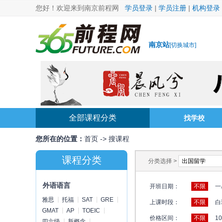
您好！欢迎来到南京前程网
学员登录
|
学员注册
|
机构登录
南京站
[
切换城市
]
全部课程分类
找学校
您所在的位置：
首页
->
搜课程
课程分类
分类选择 >
外语语言
开班日期：
不限
一
雅思
托福
SAT
GRE
上课时段：
不限
白
GMAT
AP
TOEIC
价格区间：
不限
1
四六级
新概念