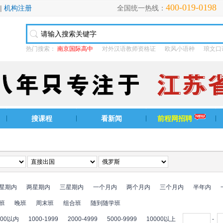
400-019-0198
|
机构注册
全国统一热线：
热门搜索：
南京国际高中
对外汉语教师资格证
欧风小语种
琅文口
搜课程
看新闻
前程网招聘
星期内
两星期内
三星期内
一个月内
两个月内
三个月内
半年内
班
晚班
周末班
组合班
随到随学班
000以内
1000-1999
2000-4999
5000-9999
10000以上
-