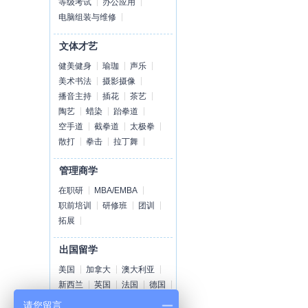
等级考试
办公应用
电脑组装与维修
文体才艺
健美健身
瑜珈
声乐
美术书法
摄影摄像
播音主持
插花
茶艺
陶艺
蜡染
跆拳道
空手道
截拳道
太极拳
散打
拳击
拉丁舞
管理商学
在职研
MBA/EMBA
职前培训
研修班
团训
拓展
出国留学
美国
加拿大
澳大利亚
新西兰
英国
法国
德国
荷兰
爱尔兰
瑞士
丹麦
请您留言