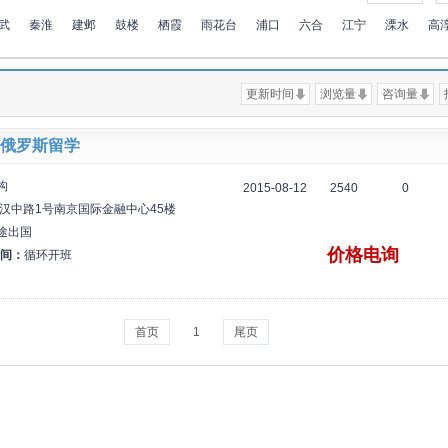
武
秦淮
建邺
鼓楼
栖霞
雨花台
浦口
六合
江宁
溧水
高
更新时间
浏览量
咨询量
俄罗斯留学
构
2015-08-12
2540
0
汉中路1号南京国际金融中心45楼
途出国
价格电询
间：
循环开班
首页
1
尾页