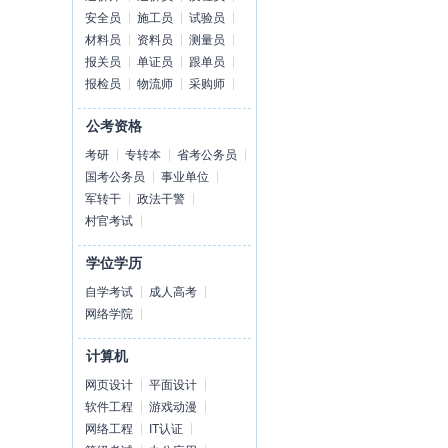
安全员
施工员
试验员
材料员
资料员
测量员
报关员
单证员
跟单员
报检员
物流师
采购师
公考资格
考研
专转本
省考公务员
国考公务员
事业单位
军转干
政法干警
村官考试
学位学历
自学考试
成人高考
网络学院
计算机
网页设计
平面设计
软件工程
游戏动漫
网络工程
IT认证