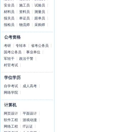
安全员
施工员
试验员
材料员
资料员
测量员
报关员
单证员
跟单员
报检员
物流师
采购师
公考资格
考研
专转本
省考公务员
国考公务员
事业单位
军转干
政法干警
村官考试
学位学历
自学考试
成人高考
网络学院
计算机
网页设计
平面设计
软件工程
游戏动漫
网络工程
IT认证