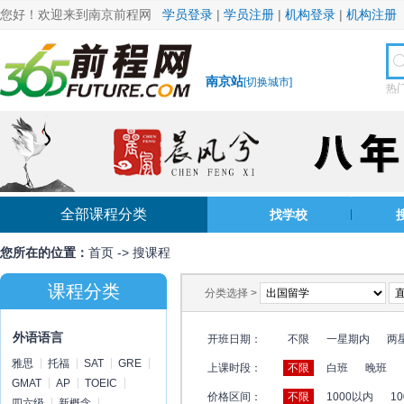
您好！欢迎来到南京前程网
学员登录
|
学员注册
|
机构登录
|
机构注册
南京站
[
切换城市
]
热
全部课程分类
找学校
您所在的位置：
首页
->
搜课程
课程分类
分类选择 >
外语语言
开班日期：
不限
一星期内
两
雅思
托福
SAT
GRE
上课时段：
不限
白班
晚班
GMAT
AP
TOEIC
价格区间：
不限
1000以内
10
四六级
新概念