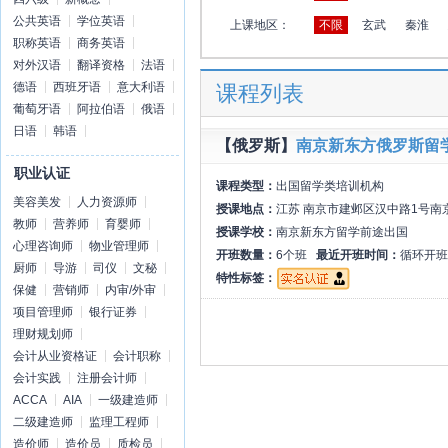
公共英语
学位英语
上课地区：
不限
玄武
秦淮
职称英语
商务英语
对外汉语
翻译资格
法语
德语
西班牙语
意大利语
课程列表
葡萄牙语
阿拉伯语
俄语
日语
韩语
【俄罗斯】
南京新东方俄罗斯留
职业认证
课程类型：
出国留学类培训机构
美容美发
人力资源师
授课地点：
江苏 南京市建邺区汉中路1号南
教师
营养师
育婴师
授课学校：
南京新东方留学前途出国
心理咨询师
物业管理师
开班数量：
6个班
最近开班时间：
循环开班
厨师
导游
司仪
文秘
特性标签：
保健
营销师
内审/外审
项目管理师
银行证券
理财规划师
会计从业资格证
会计职称
会计实践
注册会计师
ACCA
AIA
一级建造师
二级建造师
监理工程师
造价师
造价员
质检员