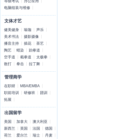
等级考试
办公应用
电脑组装与维修
文体才艺
健美健身
瑜珈
声乐
美术书法
摄影摄像
播音主持
插花
茶艺
陶艺
蜡染
跆拳道
空手道
截拳道
太极拳
散打
拳击
拉丁舞
管理商学
在职研
MBA/EMBA
职前培训
研修班
团训
拓展
出国留学
美国
加拿大
澳大利亚
新西兰
英国
法国
德国
荷兰
爱尔兰
瑞士
丹麦