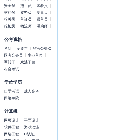
安全员
施工员
试验员
材料员
资料员
测量员
报关员
单证员
跟单员
报检员
物流师
采购师
公考资格
考研
专转本
省考公务员
国考公务员
事业单位
军转干
政法干警
村官考试
学位学历
自学考试
成人高考
网络学院
计算机
网页设计
平面设计
软件工程
游戏动漫
网络工程
IT认证