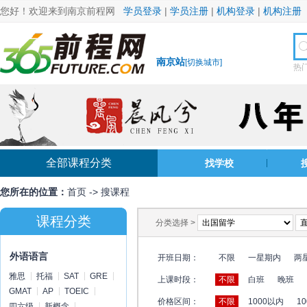
您好！欢迎来到南京前程网
学员登录
|
学员注册
|
机构登录
|
机构注册
南京站
[
切换城市
]
热
全部课程分类
找学校
您所在的位置：
首页
->
搜课程
课程分类
分类选择 >
外语语言
开班日期：
不限
一星期内
两
雅思
托福
SAT
GRE
上课时段：
不限
白班
晚班
GMAT
AP
TOEIC
价格区间：
不限
1000以内
10
四六级
新概念