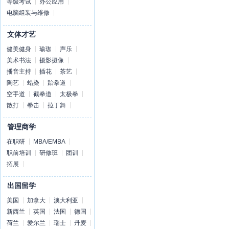
等级考试
办公应用
电脑组装与维修
文体才艺
健美健身
瑜珈
声乐
美术书法
摄影摄像
播音主持
插花
茶艺
陶艺
蜡染
跆拳道
空手道
截拳道
太极拳
散打
拳击
拉丁舞
管理商学
在职研
MBA/EMBA
职前培训
研修班
团训
拓展
出国留学
美国
加拿大
澳大利亚
新西兰
英国
法国
德国
荷兰
爱尔兰
瑞士
丹麦