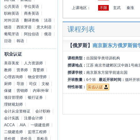
公共英语
学位英语
上课地区：
不限
玄武
秦淮
职称英语
商务英语
对外汉语
翻译资格
法语
德语
西班牙语
意大利语
课程列表
葡萄牙语
阿拉伯语
俄语
日语
韩语
【俄罗斯】
南京新东方俄罗斯留
职业认证
课程类型：
出国留学类培训机构
美容美发
人力资源师
授课地点：
江苏 南京市建邺区汉中路1号南
教师
营养师
育婴师
授课学校：
南京新东方留学前途出国
心理咨询师
物业管理师
开班数量：
6个班
最近开班时间：
循环开班
厨师
导游
司仪
文秘
特性标签：
保健
营销师
内审/外审
项目管理师
银行证券
理财规划师
会计从业资格证
会计职称
会计实践
注册会计师
ACCA
AIA
一级建造师
二级建造师
监理工程师
造价师
造价员
质检员